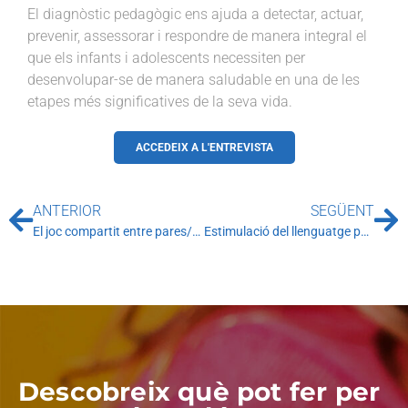
El diagnòstic pedagògic ens ajuda a detectar, actuar,
prevenir, assessorar i respondre de manera integral el
que els infants i adolescents necessiten per
desenvolupar-se de manera saludable en una de les
etapes més significatives de la seva vida.
ACCEDEIX A L'ENTREVISTA
ANTERIOR
SEGÜENT
El joc compartit entre pares/mares i fills/es
Estimulació del llenguatge pels alumnes de P4 i P5
Descobreix què pot fer per