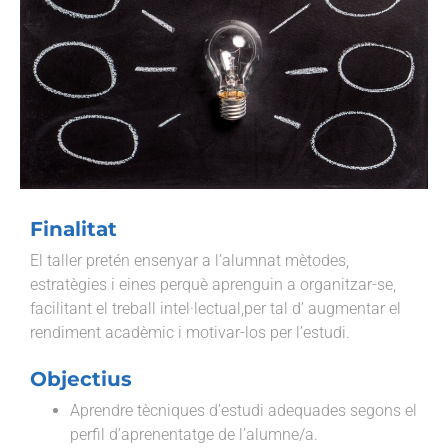
Finalitat
El taller pretén ensenyar a l’alumnat mètodes,
estratègies i eines perquè aprenguin a organitzar-se,
facilitant el treball intel·lectual,per tal d’ augmentar el
rendiment acadèmic i motivar-los per l’estudi.
Objectius
Aprendre tècniques d’estudi adequades segons el
perfil d’aprenentatge de l’alumne/a.